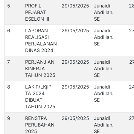
5
PROFIL
29/05/2025
Junaidi
2
PEJABAT
Abdillah.
ESELON III
SE
6
LAPORAN
29/05/2025
Junaidi
2
REALISASI
Abdillah.
PERJALANAN
SE
DINAS 2024
7
PERJANJIAN
29/05/2025
Junaidi
2
KINERJA
Abdillah.
TAHUN 2025
SE
8
LAKIP/LKjIP
29/05/2025
Junaidi
2
TA 2024
Abdillah.
DIBUAT
SE
TAHUN 2025
9
RENSTRA
29/05/2025
Junaidi
2
PERUBAHAN
Abdillah.
2025
SE