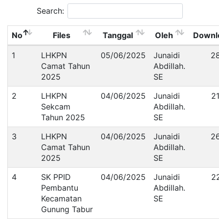
Search:
No
Files
Tanggal
Oleh
Downl
1
LHKPN
05/06/2025
Junaidi
2
Camat Tahun
Abdillah.
2025
SE
2
LHKPN
04/06/2025
Junaidi
2
Sekcam
Abdillah.
Tahun 2025
SE
3
LHKPN
04/06/2025
Junaidi
2
Camat Tahun
Abdillah.
2025
SE
4
SK PPID
04/06/2025
Junaidi
2
Pembantu
Abdillah.
Kecamatan
SE
Gunung Tabur