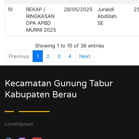
10
REKAP /
28/05/2025
Junaidi
2
RINGKASAN
Abdillah.
DPA APBD
SE
MURNI 2025
Showing 1 to 10 of 36 entries
Previous
1
2
3
4
Next
Kecamatan Gunung Tabur
Kabupaten Berau
Loremipsum